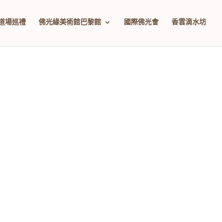
道場巡禮
佛光緣美術館巴黎館
國際佛光會
香雲滴水坊