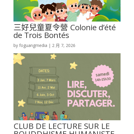
三好兒童夏令營 Colonie d’été
de Trois Bontés
by
foguangmedia
|
2 月 7, 2026
CLUB DE LECTURE SUR LE
BOUDDHISME HUMANISTE