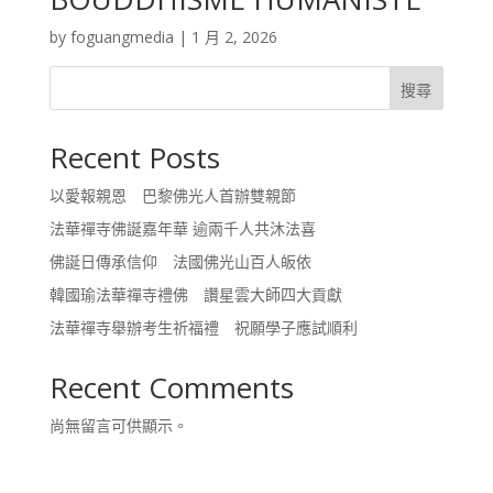
by
foguangmedia
|
1 月 2, 2026
搜尋
Recent Posts
以愛報親恩 巴黎佛光人首辦雙親節
法華禪寺佛誕嘉年華 逾兩千人共沐法喜
佛誕日傳承信仰 法國佛光山百人皈依
韓國瑜法華禪寺禮佛 讚星雲大師四大貢獻
法華禪寺舉辦考生祈福禮 祝願學子應試順利
Recent Comments
尚無留言可供顯示。